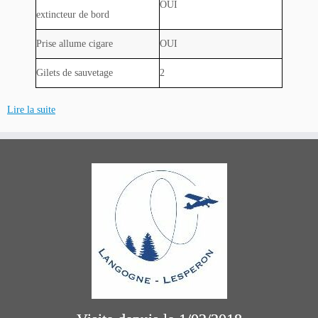
OUI
extincteur de bord
Prise allume cigare
OUI
Gilets de sauvetage
2
:
Lire la suite
F-
BTFN
–
Cessna
F150
L/100
cv