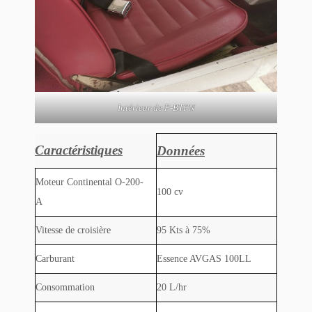
Intérieur de F-BTFN
Caractéristiques
Données
Moteur Continental O-200-
100 cv
A
Vitesse de croisière
95 Kts à 75%
Carburant
Essence AVGAS 100LL
Consommation
20 L/hr