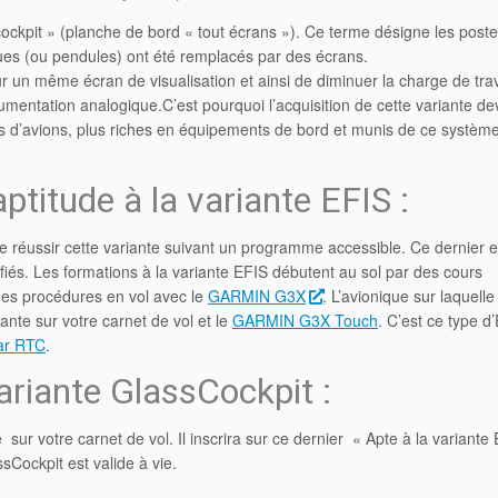
cockpit » (planche de bord « tout écrans »). Ce terme désigne les post
ques (ou pendules) ont été remplacés par des écrans.
un même écran de visualisation et ainsi de diminuer la charge de trav
rumentation analogique.C’est pourquoi l’acquisition de cette variante de
s d’avions, plus riches en équipements de bord et munis de ce systèm
aptitude à la variante EFIS :
e réussir cette variante suivant un programme accessible. Ce dernier e
lifiés. Les formations à la variante EFIS débutent au sol par des cours
 des procédures en vol avec le
GARMIN G3X
. L’avionique sur laquell
nte sur votre carnet de vol et le
GARMIN G3X Touch
. C’est ce type d
ar RTC
.
 variante GlassCockpit :
 sur votre carnet de vol. Il inscrira sur ce dernier « Apte à la variante
sCockpit est valide à vie.