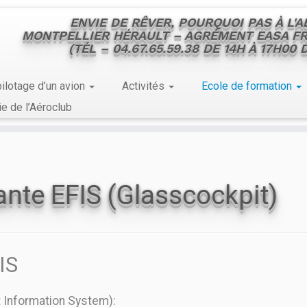
ENVIE DE RÊVER, POURQUOI PAS À L'
MONTPELLIER HÉRAULT – AGRÉMENT EASA FR
(TÉL – 04.67.65.59.38 DE 14H À 17H00
ilotage d’un avion
Activités
Ecole de formation
ie de l’Aéroclub
ante EFIS (Glasscockpit)
FIS
ht Information System):