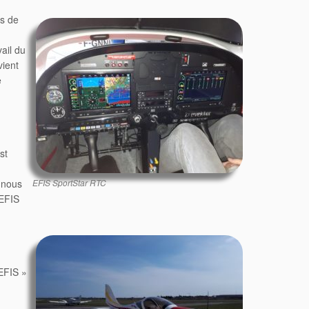
es de
ail du
vient
e
st
e nous
EFIS SportStar RTC
’EFIS
 EFIS »