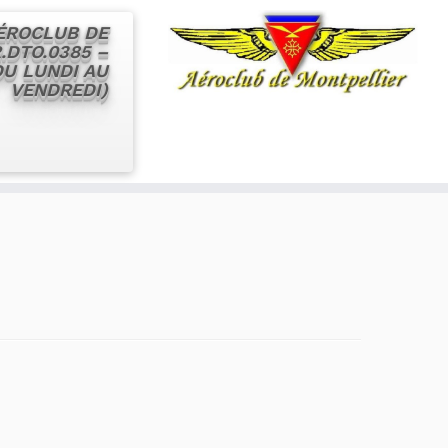
AÉROCLUB DE
.DTO.0385 –
 DU LUNDI AU
VENDREDI)