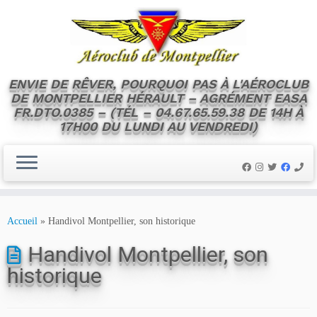
ENVIE DE RÊVER, POURQUOI PAS À L'AÉROCLUB
DE MONTPELLIER HÉRAULT – AGRÉMENT EASA
FR.DTO.0385 – (TÉL – 04.67.65.59.38 DE 14H À
17H00 DU LUNDI AU VENDREDI)
Skip
to
Accueil
»
Handivol Montpellier, son historique
content
Handivol Montpellier, son
historique