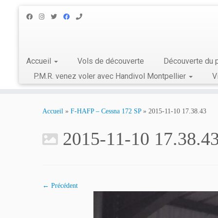
Accueil
Vols de découverte
Découverte du p
P.M.R. venez voler avec Handivol Montpellier
V
Skip
to
Accueil
»
F-HAFP – Cessna 172 SP
»
2015-11-10 17.38.43
content
2015-11-10 17.38.4
← Précédent