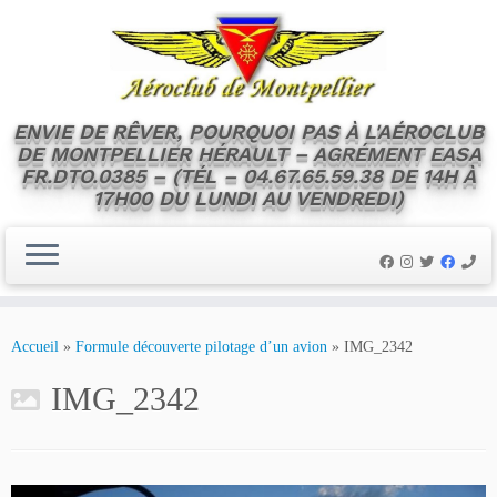
ENVIE DE RÊVER, POURQUOI PAS À L'AÉROCLUB
DE MONTPELLIER HÉRAULT – AGRÉMENT EASA
FR.DTO.0385 – (TÉL – 04.67.65.59.38 DE 14H À
17H00 DU LUNDI AU VENDREDI)
Skip
to
Accueil
»
Formule découverte pilotage d’un avion
»
IMG_2342
content
IMG_2342