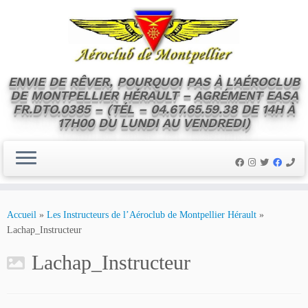
ENVIE DE RÊVER, POURQUOI PAS À L'AÉROCLUB
DE MONTPELLIER HÉRAULT – AGRÉMENT EASA
FR.DTO.0385 – (TÉL – 04.67.65.59.38 DE 14H À
17H00 DU LUNDI AU VENDREDI)
Skip
to
Accueil
»
Les Instructeurs de l’Aéroclub de Montpellier Hérault
»
content
Lachap_Instructeur
Lachap_Instructeur