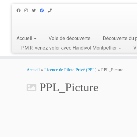
Accueil
Vols de découverte
Découverte du p
P.M.R. venez voler avec Handivol Montpellier
V
Skip
to
Accueil
»
Licence de Pilote Privé (PPL)
»
PPL_Picture
content
PPL_Picture