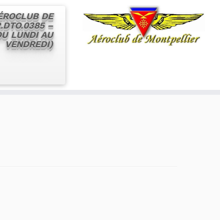
AÉROCLUB DE
.DTO.0385 –
 DU LUNDI AU
VENDREDI)