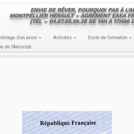
ENVIE DE RÊVER, POURQUOI PAS À L'
MONTPELLIER HÉRAULT – AGRÉMENT EASA FR
(TÉL – 04.67.65.59.38 DE 14H À 17H00
ilotage d’un avion
Activités
Ecole de formation
ie de l’Aéroclub