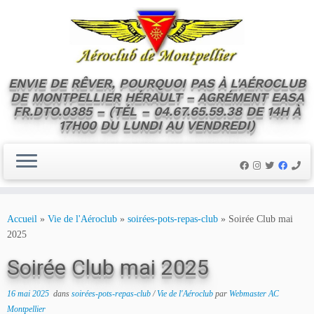
ENVIE DE RÊVER, POURQUOI PAS À L'AÉROCLUB
DE MONTPELLIER HÉRAULT – AGRÉMENT EASA
FR.DTO.0385 – (TÉL – 04.67.65.59.38 DE 14H À
17H00 DU LUNDI AU VENDREDI)
Skip
to
Accueil
»
Vie de l'Aéroclub
»
soirées-pots-repas-club
»
Soirée Club mai
content
2025
Soirée Club mai 2025
16 mai 2025
dans
soirées-pots-repas-club
/
Vie de l'Aéroclub
par
Webmaster AC
Montpellier