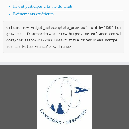
Ils ont participés à la vie du Club
Evènements extérieurs
<iframe id="widget_autocomplete_preview"  width="150" hei
ght="300" frameborder="0" src="https://meteofrance.com/wi
dget/prevision/341720##3D6AA2" title="Prévisions Montpell
ier par Météo-France"> </iframe>