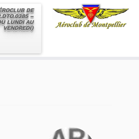
AÉROCLUB DE
.DTO.0385 –
 DU LUNDI AU
VENDREDI)