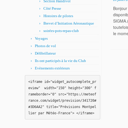
Section Handivol
Bonjour
Côté Presse
disponi
Histoires de pilotes
SIGMA.(s
Brevet d’Initiation Aéronautique
toutefoi
soirées-pots-repas-club
le mome
Voyages
Photos de vol
Défibrillateur
Ils ont participés à la vie du Club
Evènements extérieurs
<iframe id="widget_autocomplete_pr
eview"  width="150" height="300" f
rameborder="0" src="https://meteof
rance.com/widget/prevision/341720#
#3D6AA2" title="Prévisions Montpel
lier par Météo-France"> </iframe>