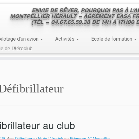
ENVIE DE RÊVER, POURQUOI PAS À L'
MONTPELLIER HÉRAULT – AGRÉMENT EASA FR
(TÉL – 04.67.65.59.38 DE 14H À 17H00
ilotage d’un avion
Activités
Ecole de formation
ie de l’Aéroclub
Défibrillateur
ibrillateur au club
2018
dans
Défibrillateur
/
Vie de l'Aéroclub
par
Webmaster AC Montpellier