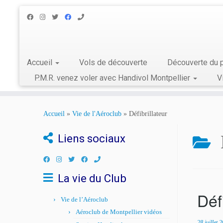
Accueil
Vols de découverte
Découverte du p
P.M.R. venez voler avec Handivol Montpellier
V
Skip
to
Accueil
»
Vie de l'Aéroclub
»
Défibrillateur
content
Liens sociaux
La vie du Club
Déf
Vie de l’Aéroclub
Aéroclub de Montpellier vidéos
28 juillet 