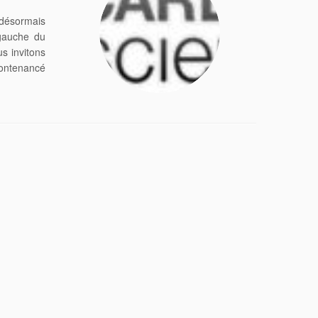
désormais
 gauche du
us invitons
contenancé