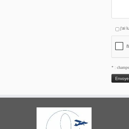
j'ai 
* : champs