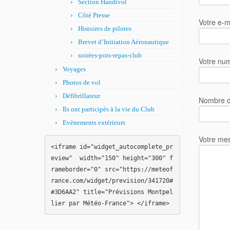
Section Handivol
Côté Presse
Votre e-m
Histoires de pilotes
Brevet d’Initiation Aéronautique
soirées-pots-repas-club
Votre num
Voyages
Photos de vol
Défibrillateur
Nombre de
Ils ont participés à la vie du Club
Evènements extérieurs
Votre me
<iframe id="widget_autocomplete_pr
eview"  width="150" height="300" f
rameborder="0" src="https://meteof
rance.com/widget/prevision/341720#
#3D6AA2" title="Prévisions Montpel
lier par Météo-France"> </iframe>