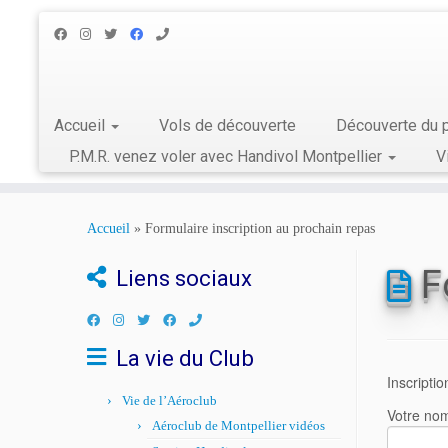
Accueil
Vols de découverte
Découverte du p
P.M.R. venez voler avec Handivol Montpellier
V
Skip
to
Accueil
»
Formulaire inscription au prochain repas
content
F
Liens sociaux
La vie du Club
Inscripti
Vie de l’Aéroclub
Votre nom
Aéroclub de Montpellier vidéos