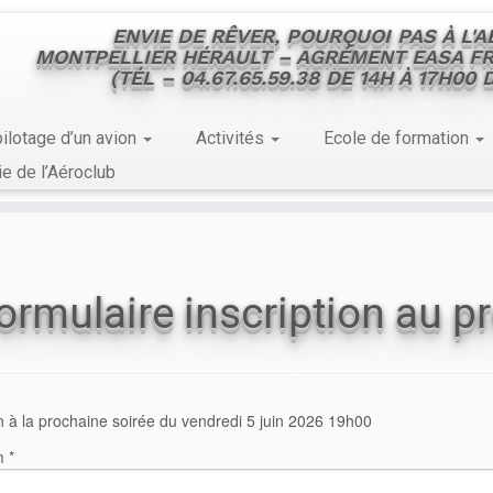
ENVIE DE RÊVER, POURQUOI PAS À L'
MONTPELLIER HÉRAULT – AGRÉMENT EASA FR
(TÉL – 04.67.65.59.38 DE 14H À 17H00
ilotage d’un avion
Activités
Ecole de formation
ie de l’Aéroclub
ormulaire inscription au p
on à la prochaine soirée du vendredi 5 juin 2026 19h00
 *