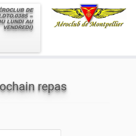
AÉROCLUB DE
.DTO.0385 –
 DU LUNDI AU
VENDREDI)
rochain repas