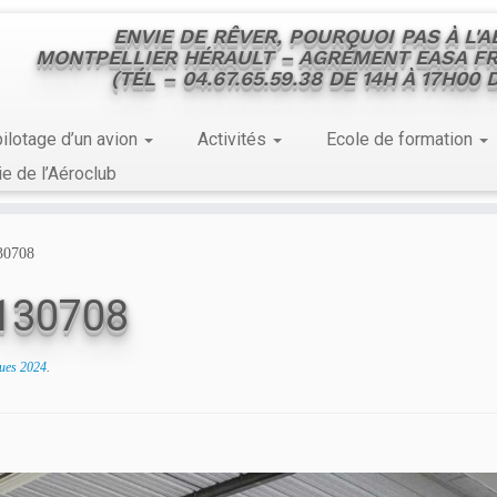
ENVIE DE RÊVER, POURQUOI PAS À L'
MONTPELLIER HÉRAULT – AGRÉMENT EASA FR
(TÉL – 04.67.65.59.38 DE 14H À 17H00
ilotage d’un avion
Activités
Ecole de formation
ie de l’Aéroclub
30708
130708
ues 2024
.