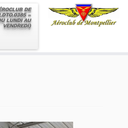
AÉROCLUB DE
.DTO.0385 –
 DU LUNDI AU
VENDREDI)