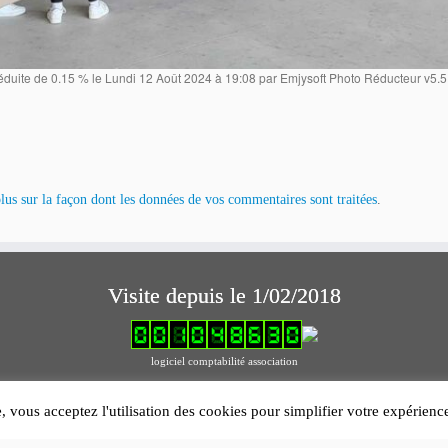
duite de 0.15 % le Lundi 12 Août 2024 à 19:08 par Emjysoft Photo Réducteur v5.5 à
lus sur la façon dont les données de vos commentaires sont traitées
.
Visite depuis le 1/02/2018
logiciel comptabilité association
Mentions légales
e, vous acceptez l'utilisation des cookies pour simplifier votre expérien