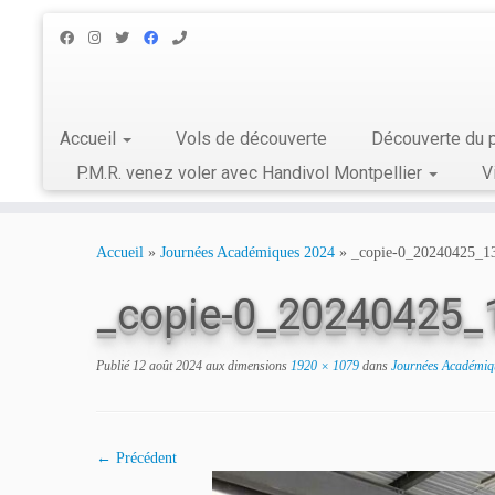
Accueil
Vols de découverte
Découverte du p
P.M.R. venez voler avec Handivol Montpellier
V
Skip
to
Accueil
»
Journées Académiques 2024
»
_copie-0_20240425_1
content
_copie-0_20240425_
Publié
12 août 2024
aux dimensions
1920 × 1079
dans
Journées Académiq
← Précédent