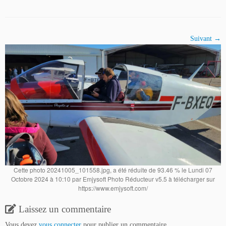
Suivant →
Cette photo 20241005_101558.jpg, a été réduite de 93.46 % le Lundi 07
Octobre 2024 à 10:10 par Emjysoft Photo Réducteur v5.5 à télécharger sur
https://www.emjysoft.com/
Laissez un commentaire
Vous devez
vous connecter
pour publier un commentaire.