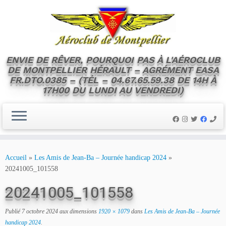
ENVIE DE RÊVER, POURQUOI PAS À L'AÉROCLUB
DE MONTPELLIER HÉRAULT – AGRÉMENT EASA
FR.DTO.0385 – (TÉL – 04.67.65.59.38 DE 14H À
17H00 DU LUNDI AU VENDREDI)
Skip
to
Accueil
»
Les Amis de Jean-Ba – Journée handicap 2024
»
content
20241005_101558
20241005_101558
Publié
7 octobre 2024
aux dimensions
1920 × 1079
dans
Les Amis de Jean-Ba – Journée
handicap 2024
.