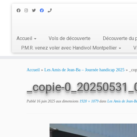
Accueil
Vols de découverte
Découverte du p
P.M.R. venez voler avec Handivol Montpellier
V
Skip
to
Accueil
»
Les Amis de Jean-Ba – Journée handicap 2025
»
_co
content
_copie-0_20250531_
Publié
16 juin 2025
aux dimensions
1920 × 1079
dans
Les Amis de Jean-B