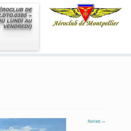
AÉROCLUB DE
.DTO.0385 –
 DU LUNDI AU
VENDREDI)
Suivant →