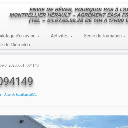
ENVIE DE RÊVER, POURQUOI PAS À L'
MONTPELLIER HÉRAULT – AGRÉMENT EASA FR
(TÉL – 04.67.65.59.38 DE 14H À 17H00
ilotage d’un avion
Activités
Ecole de formation
ie de l’Aéroclub
pie-0_20250531_094149
094149
a – Journée handicap 2025
.