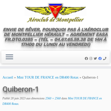
ENVIE DE RÊVER, POURQUOI PAS À L'AÉROCLUB
DE MONTPELLIER HÉRAULT – AGRÉMENT EASA
FR.DTO.0385 – (TÉL – 04.67.65.59.38 DE 14H À
17H00 DU LUNDI AU VENDREDI)
Skip
to
Accueil
»
Mini TOUR DE FRANCE en DR400 Rotax
»
Quiberon-1
content
Quiberon-1
Publié
20 juin 2023
aux dimensions
2560 × 2560
dans
Mini TOUR DE FRANCE en
DR400 Rotax
.