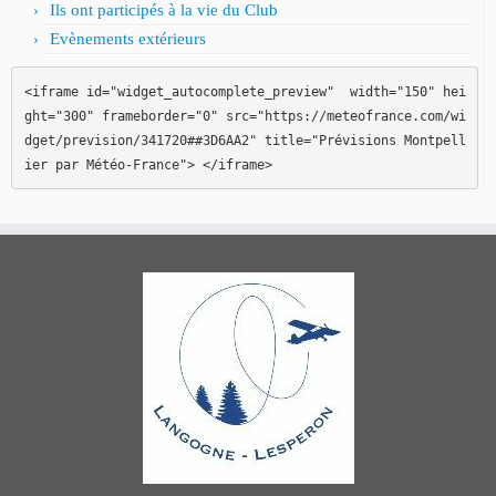
Ils ont participés à la vie du Club
Evènements extérieurs
<iframe id="widget_autocomplete_preview"  width="150" hei
ght="300" frameborder="0" src="https://meteofrance.com/wi
dget/prevision/341720##3D6AA2" title="Prévisions Montpell
ier par Météo-France"> </iframe>