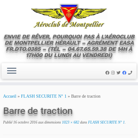
ENVIE DE RÊVER, POURQUOI PAS À L'AÉROCLUB
DE MONTPELLIER HÉRAULT – AGRÉMENT EASA
FR.DTO.0385 – (TÉL – 04.67.65.59.38 DE 14H À
17H00 DU LUNDI AU VENDREDI)
Skip
to
Accueil
»
FLASH SECURITE N° 1
»
Barre de traction
content
Barre de traction
Publié
16 octobre 2016
aux dimensions
1023 × 682
dans
FLASH SECURITE N° 1
.