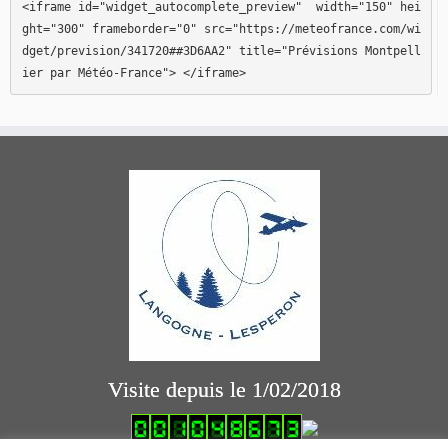
<iframe id="widget_autocomplete_preview"  width="150" hei
ght="300" frameborder="0" src="https://meteofrance.com/wi
dget/prevision/341720##3D6AA2" title="Prévisions Montpell
ier par Météo-France"> </iframe>
Visite depuis le 1/02/2018