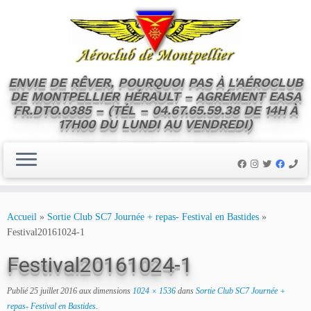
ENVIE DE RÊVER, POURQUOI PAS À L'AÉROCLUB
DE MONTPELLIER HÉRAULT – AGRÉMENT EASA
FR.DTO.0385 – (TÉL – 04.67.65.59.38 DE 14H À
17H00 DU LUNDI AU VENDREDI)
Skip
to
Accueil
»
Sortie Club SC7 Journée + repas- Festival en Bastides
»
content
Festival20161024-1
Festival20161024-1
Publié
25 juillet 2016
aux dimensions
1024 × 1536
dans
Sortie Club SC7 Journée +
repas- Festival en Bastides
.