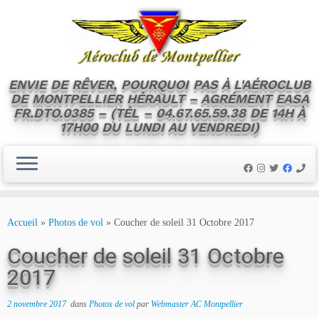
ENVIE DE RÊVER, POURQUOI PAS À L'AÉROCLUB
DE MONTPELLIER HÉRAULT – AGRÉMENT EASA
FR.DTO.0385 – (TÉL – 04.67.65.59.38 DE 14H À
17H00 DU LUNDI AU VENDREDI)
Skip
to
Accueil
»
Photos de vol
»
Coucher de soleil 31 Octobre 2017
content
Coucher de soleil 31 Octobre
2017
2 novembre 2017
dans
Photos de vol
par
Webmaster AC Montpellier