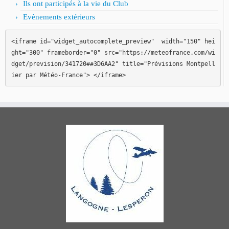
Ils ont participés à la vie du Club
Evènements extérieurs
<iframe id="widget_autocomplete_preview"  width="150" hei
ght="300" frameborder="0" src="https://meteofrance.com/wi
dget/prevision/341720##3D6AA2" title="Prévisions Montpell
ier par Météo-France"> </iframe>