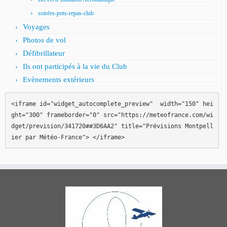
soirées-pots-repas-club
Voyages
Photos de vol
Défibrillateur
Ils ont participés à la vie du Club
Evènements extérieurs
<iframe id="widget_autocomplete_preview"  width="150" hei
ght="300" frameborder="0" src="https://meteofrance.com/wi
dget/prevision/341720##3D6AA2" title="Prévisions Montpell
ier par Météo-France"> </iframe>