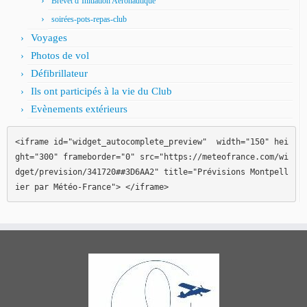
Brevet d’Initiation Aéronautique
soirées-pots-repas-club
Voyages
Photos de vol
Défibrillateur
Ils ont participés à la vie du Club
Evènements extérieurs
<iframe id="widget_autocomplete_preview"  width="150" hei
ght="300" frameborder="0" src="https://meteofrance.com/wi
dget/prevision/341720##3D6AA2" title="Prévisions Montpell
ier par Météo-France"> </iframe>