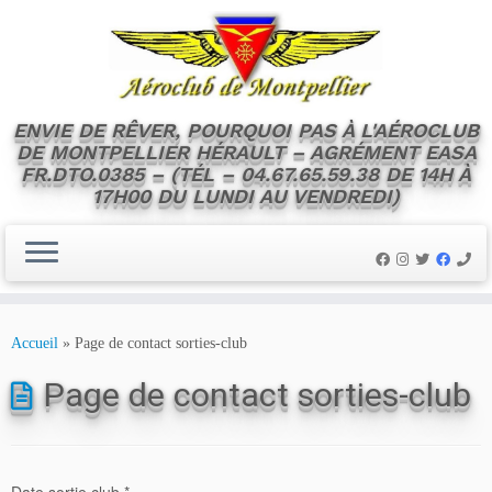
ENVIE DE RÊVER, POURQUOI PAS À L'AÉROCLUB
DE MONTPELLIER HÉRAULT – AGRÉMENT EASA
FR.DTO.0385 – (TÉL – 04.67.65.59.38 DE 14H À
17H00 DU LUNDI AU VENDREDI)
Skip
to
Accueil
»
Page de contact sorties-club
content
Page de contact sorties-club