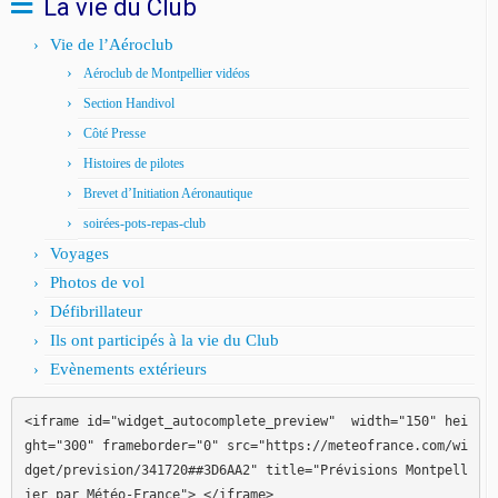
La vie du Club
Vie de l’Aéroclub
Aéroclub de Montpellier vidéos
Section Handivol
Côté Presse
Histoires de pilotes
Brevet d’Initiation Aéronautique
soirées-pots-repas-club
Voyages
Photos de vol
Défibrillateur
Ils ont participés à la vie du Club
Evènements extérieurs
<iframe id="widget_autocomplete_preview"  width="150" hei
ght="300" frameborder="0" src="https://meteofrance.com/wi
dget/prevision/341720##3D6AA2" title="Prévisions Montpell
ier par Météo-France"> </iframe>