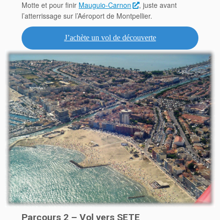
Motte et pour finir
Mauguio-Carnon
, juste avant
l’atterrissage sur l’Aéroport de Montpellier.
J’achète un vol de découverte
Parcours 2 – Vol vers SETE