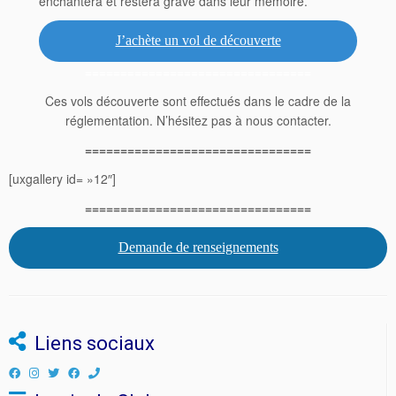
enchantera et restera gravé dans leur mémoire.
J’achète un vol de découverte
================================
Ces vols découverte sont effectués dans le cadre de la
réglementation. N’hésitez pas à nous contacter.
================================
[uxgallery id= »12″]
================================
Demande de renseignements
Liens sociaux