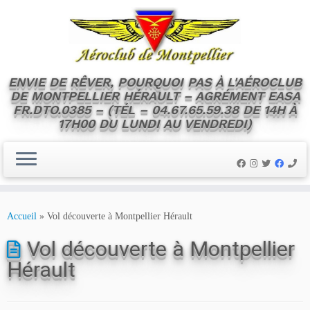
ENVIE DE RÊVER, POURQUOI PAS À L'AÉROCLUB
DE MONTPELLIER HÉRAULT – AGRÉMENT EASA
FR.DTO.0385 – (TÉL – 04.67.65.59.38 DE 14H À
17H00 DU LUNDI AU VENDREDI)
Skip
to
Accueil
»
Vol découverte à Montpellier Hérault
content
Vol découverte à Montpellier
Hérault