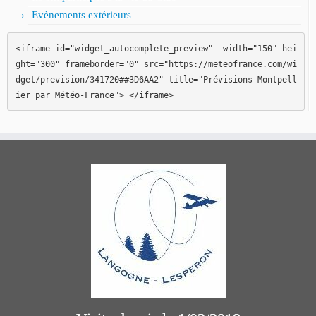
Evènements extérieurs
<iframe id="widget_autocomplete_preview"  width="150" hei
ght="300" frameborder="0" src="https://meteofrance.com/wi
dget/prevision/341720##3D6AA2" title="Prévisions Montpell
ier par Météo-France"> </iframe>