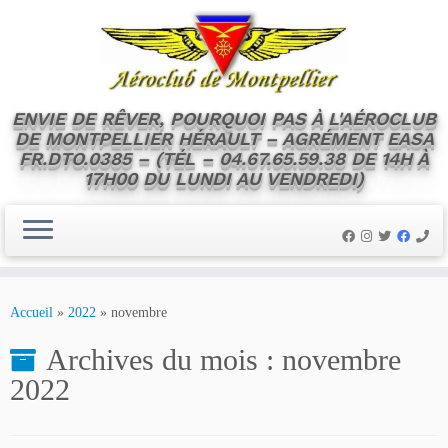
ENVIE DE RÊVER, POURQUOI PAS À L'AÉROCLUB
DE MONTPELLIER HÉRAULT – AGRÉMENT EASA
FR.DTO.0385 – (TÉL – 04.67.65.59.38 DE 14H À
17H00 DU LUNDI AU VENDREDI)
Skip
to
Accueil
»
2022
»
novembre
content
Archives du mois :
novembre
2022