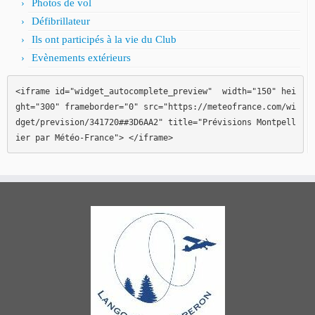
Photos de vol
Défibrillateur
Ils ont participés à la vie du Club
Evènements extérieurs
<iframe id="widget_autocomplete_preview"  width="150" hei
ght="300" frameborder="0" src="https://meteofrance.com/wi
dget/prevision/341720##3D6AA2" title="Prévisions Montpell
ier par Météo-France"> </iframe>