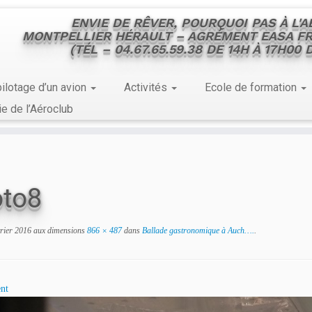
ENVIE DE RÊVER, POURQUOI PAS À L'
MONTPELLIER HÉRAULT – AGRÉMENT EASA FR
(TÉL – 04.67.65.59.38 DE 14H À 17H00
ilotage d’un avion
Activités
Ecole de formation
ie de l’Aéroclub
to8
vrier 2016
aux dimensions
866 × 487
dans
Ballade gastronomique à Auch….
.
nt