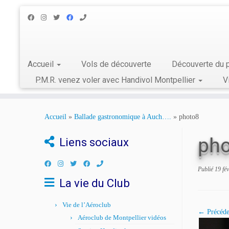
Accueil
Vols de découverte
Découverte du p
P.M.R. venez voler avec Handivol Montpellier
V
Skip
to
Accueil
»
Ballade gastronomique à Auch….
»
photo8
content
pho
Liens sociaux
Publié
19 fé
La vie du Club
Vie de l’Aéroclub
← Précéde
Aéroclub de Montpellier vidéos