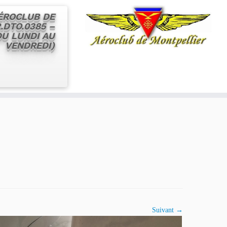
AÉROCLUB DE
.DTO.0385 –
 DU LUNDI AU
VENDREDI)
Suivant →