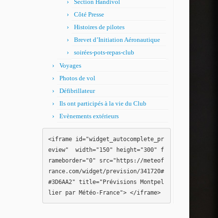
Section Handivol
Côté Presse
Histoires de pilotes
Brevet d’Initiation Aéronautique
soirées-pots-repas-club
Voyages
Photos de vol
Défibrillateur
Ils ont participés à la vie du Club
Evènements extérieurs
<iframe id="widget_autocomplete_pr
eview"  width="150" height="300" f
rameborder="0" src="https://meteof
rance.com/widget/prevision/341720#
#3D6AA2" title="Prévisions Montpel
lier par Météo-France"> </iframe>