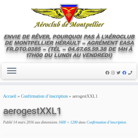
ENVIE DE RÊVER, POURQUOI PAS À L'AÉROCLUB
DE MONTPELLIER HÉRAULT – AGRÉMENT EASA
FR.DTO.0385 – (TÉL – 04.67.65.59.38 DE 14H À
17H00 DU LUNDI AU VENDREDI)
Skip
to
Accueil
»
Confirmation d’inscription
»
aerogestXXL1
content
aerogestXXL1
Publié
14 mars 2016
aux dimensions
1600 × 1200
dans
Confirmation d’inscription
.