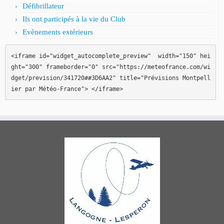
Défibrillateur
Ils ont participés à la vie du Club
Evènements extérieurs
<iframe id="widget_autocomplete_preview"  width="150" hei
ght="300" frameborder="0" src="https://meteofrance.com/wi
dget/prevision/341720##3D6AA2" title="Prévisions Montpell
ier par Météo-France"> </iframe>