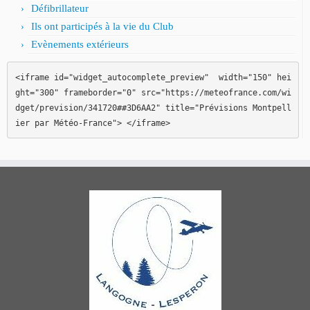
Défibrillateur
Ils ont participés à la vie du Club
Evènements extérieurs
<iframe id="widget_autocomplete_preview"  width="150" hei
ght="300" frameborder="0" src="https://meteofrance.com/wi
dget/prevision/341720##3D6AA2" title="Prévisions Montpell
ier par Météo-France"> </iframe>