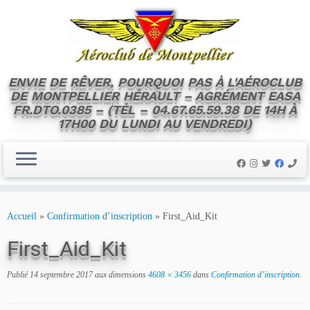
ENVIE DE RÊVER, POURQUOI PAS À L'AÉROCLUB
DE MONTPELLIER HÉRAULT – AGRÉMENT EASA
FR.DTO.0385 – (TÉL – 04.67.65.59.38 DE 14H À
17H00 DU LUNDI AU VENDREDI)
Skip
to
Accueil
»
Confirmation d’inscription
»
First_Aid_Kit
content
First_Aid_Kit
Publié
14 septembre 2017
aux dimensions
4608 × 3456
dans
Confirmation d’inscription
.