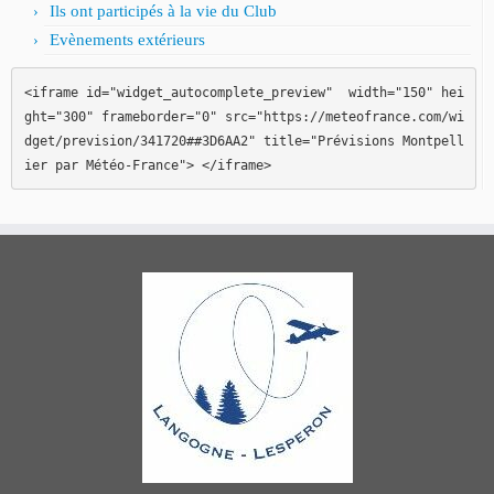
Ils ont participés à la vie du Club
Evènements extérieurs
<iframe id="widget_autocomplete_preview"  width="150" hei
ght="300" frameborder="0" src="https://meteofrance.com/wi
dget/prevision/341720##3D6AA2" title="Prévisions Montpell
ier par Météo-France"> </iframe>