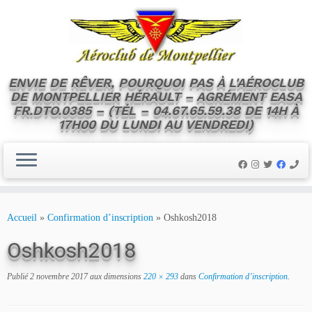
ENVIE DE RÊVER, POURQUOI PAS À L'AÉROCLUB
DE MONTPELLIER HÉRAULT – AGRÉMENT EASA
FR.DTO.0385 – (TÉL – 04.67.65.59.38 DE 14H À
17H00 DU LUNDI AU VENDREDI)
Skip
to
Accueil
»
Confirmation d’inscription
»
Oshkosh2018
content
Oshkosh2018
Publié
2 novembre 2017
aux dimensions
220 × 293
dans
Confirmation d’inscription
.