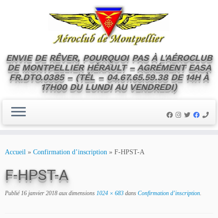
ENVIE DE RÊVER, POURQUOI PAS À L'AÉROCLUB
DE MONTPELLIER HÉRAULT – AGRÉMENT EASA
FR.DTO.0385 – (TÉL – 04.67.65.59.38 DE 14H À
17H00 DU LUNDI AU VENDREDI)
Skip
to
Accueil
»
Confirmation d’inscription
»
F-HPST-A
content
F-HPST-A
Publié
16 janvier 2018
aux dimensions
1024 × 683
dans
Confirmation d’inscription
.