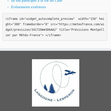
Ils ont participés à la vie du Club
Evènements extérieurs
<iframe id="widget_autocomplete_preview"  width="150" hei
ght="300" frameborder="0" src="https://meteofrance.com/wi
dget/prevision/341720##3D6AA2" title="Prévisions Montpell
ier par Météo-France"> </iframe>