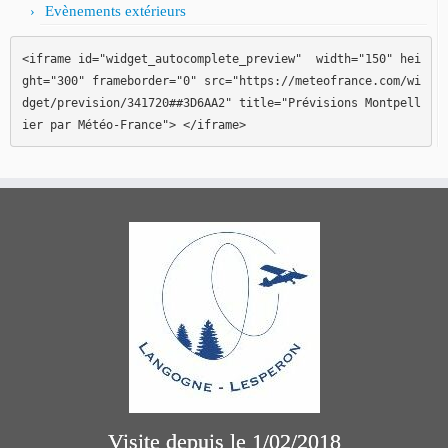
Evènements extérieurs
<iframe id="widget_autocomplete_preview"  width="150" hei
ght="300" frameborder="0" src="https://meteofrance.com/wi
dget/prevision/341720##3D6AA2" title="Prévisions Montpell
ier par Météo-France"> </iframe>
Visite depuis le 1/02/2018