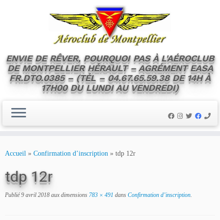
ENVIE DE RÊVER, POURQUOI PAS À L'AÉROCLUB
DE MONTPELLIER HÉRAULT – AGRÉMENT EASA
FR.DTO.0385 – (TÉL – 04.67.65.59.38 DE 14H À
17H00 DU LUNDI AU VENDREDI)
Skip
to
Accueil
»
Confirmation d’inscription
»
tdp 12r
content
tdp 12r
Publié
9 avril 2018
aux dimensions
783 × 491
dans
Confirmation d’inscription
.