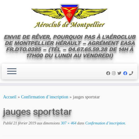
ENVIE DE RÊVER, POURQUOI PAS À L'AÉROCLUB
DE MONTPELLIER HÉRAULT – AGRÉMENT EASA
FR.DTO.0385 – (TÉL – 04.67.65.59.38 DE 14H À
17H00 DU LUNDI AU VENDREDI)
Skip
to
Accueil
»
Confirmation d’inscription
»
jauges sportstar
content
jauges sportstar
Publié
21 février 2019
aux dimensions
307 × 464
dans
Confirmation d’inscription
.