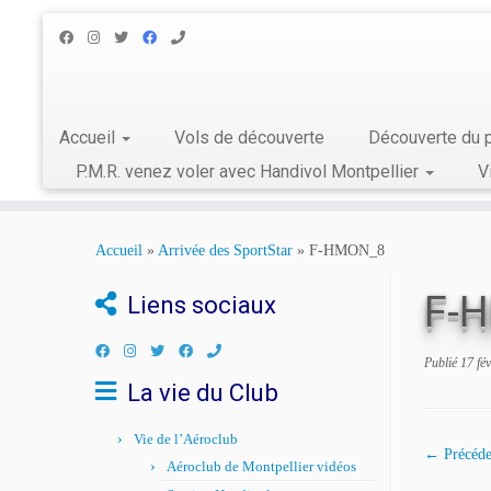
Accueil
Vols de découverte
Découverte du p
P.M.R. venez voler avec Handivol Montpellier
V
Skip
to
Accueil
»
Arrivée des SportStar
»
F-HMON_8
content
F-
Liens sociaux
Publié
17 fé
La vie du Club
Vie de l’Aéroclub
← Précéde
Aéroclub de Montpellier vidéos