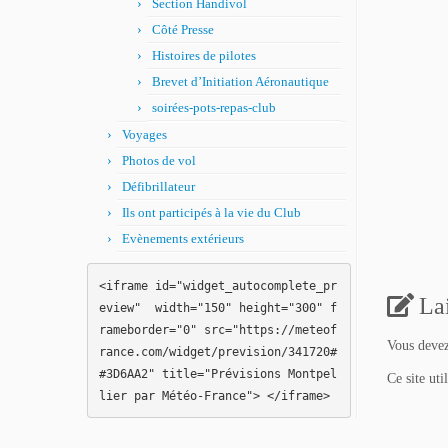
Section Handivol
Côté Presse
Histoires de pilotes
Brevet d’Initiation Aéronautique
soirées-pots-repas-club
Voyages
Photos de vol
Défibrillateur
Ils ont participés à la vie du Club
Evènements extérieurs
<iframe id="widget_autocomplete_pr
La
eview"  width="150" height="300" f
rameborder="0" src="https://meteof
Vous deve
rance.com/widget/prevision/341720#
#3D6AA2" title="Prévisions Montpel
Ce site uti
lier par Météo-France"> </iframe>