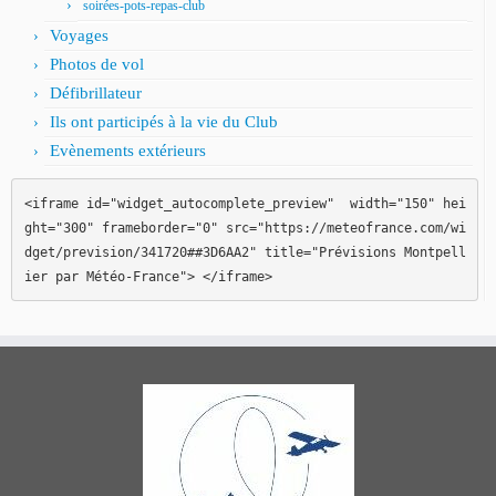
soirées-pots-repas-club
Voyages
Photos de vol
Défibrillateur
Ils ont participés à la vie du Club
Evènements extérieurs
<iframe id="widget_autocomplete_preview"  width="150" hei
ght="300" frameborder="0" src="https://meteofrance.com/wi
dget/prevision/341720##3D6AA2" title="Prévisions Montpell
ier par Météo-France"> </iframe>