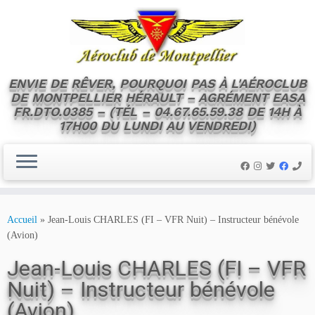
ENVIE DE RÊVER, POURQUOI PAS À L'AÉROCLUB
DE MONTPELLIER HÉRAULT – AGRÉMENT EASA
FR.DTO.0385 – (TÉL – 04.67.65.59.38 DE 14H À
17H00 DU LUNDI AU VENDREDI)
Skip
to
Accueil
»
Jean-Louis CHARLES (FI – VFR Nuit) – Instructeur bénévole
content
(Avion)
Jean-Louis CHARLES (FI – VFR
Nuit) – Instructeur bénévole
(Avion)