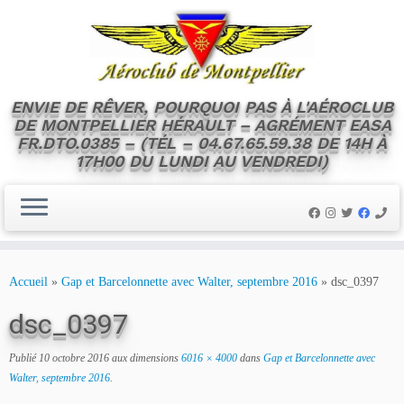
ENVIE DE RÊVER, POURQUOI PAS À L'AÉROCLUB
DE MONTPELLIER HÉRAULT – AGRÉMENT EASA
FR.DTO.0385 – (TÉL – 04.67.65.59.38 DE 14H À
17H00 DU LUNDI AU VENDREDI)
Skip
to
Accueil
»
Gap et Barcelonnette avec Walter, septembre 2016
»
dsc_0397
content
dsc_0397
Publié
10 octobre 2016
aux dimensions
6016 × 4000
dans
Gap et Barcelonnette avec
Walter, septembre 2016
.