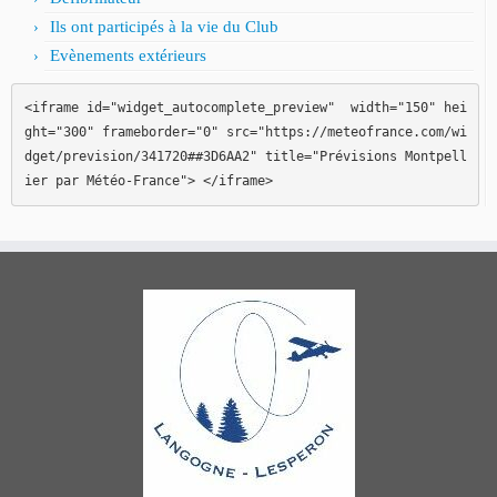
Ils ont participés à la vie du Club
Evènements extérieurs
<iframe id="widget_autocomplete_preview"  width="150" hei
ght="300" frameborder="0" src="https://meteofrance.com/wi
dget/prevision/341720##3D6AA2" title="Prévisions Montpell
ier par Météo-France"> </iframe>