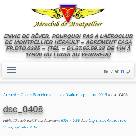
ENVIE DE RÊVER, POURQUOI PAS À L'AÉROCLUB
DE MONTPELLIER HÉRAULT – AGRÉMENT EASA
FR.DTO.0385 – (TÉL – 04.67.65.59.38 DE 14H À
17H00 DU LUNDI AU VENDREDI)
Skip
to
Accueil
»
Gap et Barcelonnette avec Walter, septembre 2016
»
dsc_0408
content
dsc_0408
Publié
10 octobre 2016
aux dimensions
6016 × 4000
dans
Gap et Barcelonnette avec
Walter, septembre 2016
.