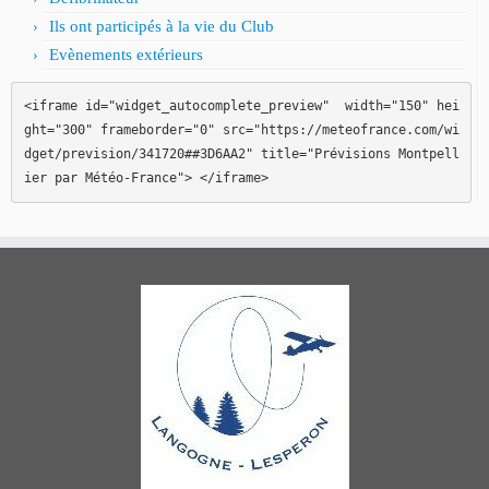
Ils ont participés à la vie du Club
Evènements extérieurs
<iframe id="widget_autocomplete_preview"  width="150" hei
ght="300" frameborder="0" src="https://meteofrance.com/wi
dget/prevision/341720##3D6AA2" title="Prévisions Montpell
ier par Météo-France"> </iframe>