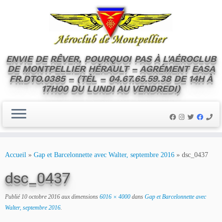
ENVIE DE RÊVER, POURQUOI PAS À L'AÉROCLUB
DE MONTPELLIER HÉRAULT – AGRÉMENT EASA
FR.DTO.0385 – (TÉL – 04.67.65.59.38 DE 14H À
17H00 DU LUNDI AU VENDREDI)
Skip
to
Accueil
»
Gap et Barcelonnette avec Walter, septembre 2016
»
dsc_0437
content
dsc_0437
Publié
10 octobre 2016
aux dimensions
6016 × 4000
dans
Gap et Barcelonnette avec
Walter, septembre 2016
.