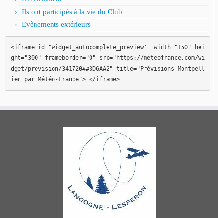
Ils ont participés à la vie du Club
Evènements extérieurs
<iframe id="widget_autocomplete_preview"  width="150" hei
ght="300" frameborder="0" src="https://meteofrance.com/wi
dget/prevision/341720##3D6AA2" title="Prévisions Montpell
ier par Météo-France"> </iframe>