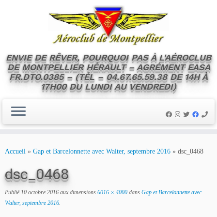
ENVIE DE RÊVER, POURQUOI PAS À L'AÉROCLUB
DE MONTPELLIER HÉRAULT – AGRÉMENT EASA
FR.DTO.0385 – (TÉL – 04.67.65.59.38 DE 14H À
17H00 DU LUNDI AU VENDREDI)
Skip
to
Accueil
»
Gap et Barcelonnette avec Walter, septembre 2016
»
dsc_0468
content
dsc_0468
Publié
10 octobre 2016
aux dimensions
6016 × 4000
dans
Gap et Barcelonnette avec
Walter, septembre 2016
.