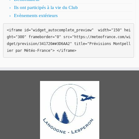
Ils ont participés à la vie du Club
Evènements extérieurs
<iframe id="widget_autocomplete_preview"  width="150" hei
ght="300" frameborder="0" src="https://meteofrance.com/wi
dget/prevision/341720##3D6AA2" title="Prévisions Montpell
ier par Météo-France"> </iframe>