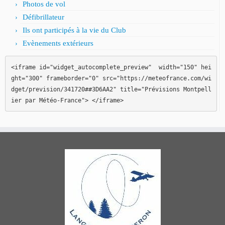
Photos de vol
Défibrillateur
Ils ont participés à la vie du Club
Evènements extérieurs
<iframe id="widget_autocomplete_preview"  width="150" hei
ght="300" frameborder="0" src="https://meteofrance.com/wi
dget/prevision/341720##3D6AA2" title="Prévisions Montpell
ier par Météo-France"> </iframe>