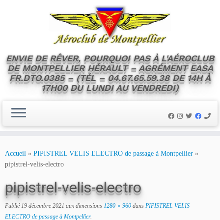
ENVIE DE RÊVER, POURQUOI PAS À L'AÉROCLUB
DE MONTPELLIER HÉRAULT – AGRÉMENT EASA
FR.DTO.0385 – (TÉL – 04.67.65.59.38 DE 14H À
17H00 DU LUNDI AU VENDREDI)
Skip
to
Accueil
»
PIPISTREL VELIS ELECTRO de passage à Montpellier
»
content
pipistrel-velis-electro
pipistrel-velis-electro
Publié
19 décembre 2021
aux dimensions
1280 × 960
dans
PIPISTREL VELIS
ELECTRO de passage à Montpellier
.