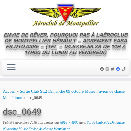
ENVIE DE RÊVER, POURQUOI PAS À L'AÉROCLUB
DE MONTPELLIER HÉRAULT – AGRÉMENT EASA
FR.DTO.0385 – (TÉL – 04.67.65.59.38 DE 14H À
17H00 DU LUNDI AU VENDREDI)
Skip
to
Accueil
»
Sortie Club SC2 Dimanche 09 octobre Musée l’avion de chasse
content
Montélimar
»
dsc_0649
dsc_0649
Publié
6 novembre 2016
aux dimensions
6016 × 4000
dans
Sortie Club SC2 Dimanche
09 octobre Musée l’avion de chasse Montélimar
.