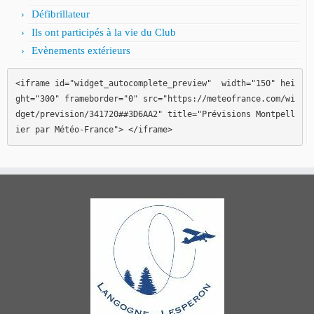
Défibrillateur
Ils ont participés à la vie du Club
Evènements extérieurs
<iframe id="widget_autocomplete_preview"  width="150" hei
ght="300" frameborder="0" src="https://meteofrance.com/wi
dget/prevision/341720##3D6AA2" title="Prévisions Montpell
ier par Météo-France"> </iframe>