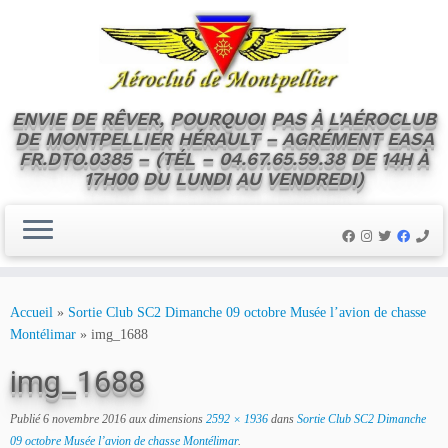
ENVIE DE RÊVER, POURQUOI PAS À L'AÉROCLUB
DE MONTPELLIER HÉRAULT – AGRÉMENT EASA
FR.DTO.0385 – (TÉL – 04.67.65.59.38 DE 14H À
17H00 DU LUNDI AU VENDREDI)
Skip
to
Accueil
»
Sortie Club SC2 Dimanche 09 octobre Musée l’avion de chasse
content
Montélimar
»
img_1688
img_1688
Publié
6 novembre 2016
aux dimensions
2592 × 1936
dans
Sortie Club SC2 Dimanche
09 octobre Musée l’avion de chasse Montélimar
.