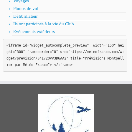
Voyages
Photos de vol
Défibrillateur
Ils ont participés à la vie du Club
Evènements extérieurs
<iframe id="widget_autocomplete_preview"  width="150" hei
ght="300" frameborder="0" src="https://meteofrance.com/wi
dget/prevision/341720##3D6AA2" title="Prévisions Montpell
ier par Météo-France"> </iframe>