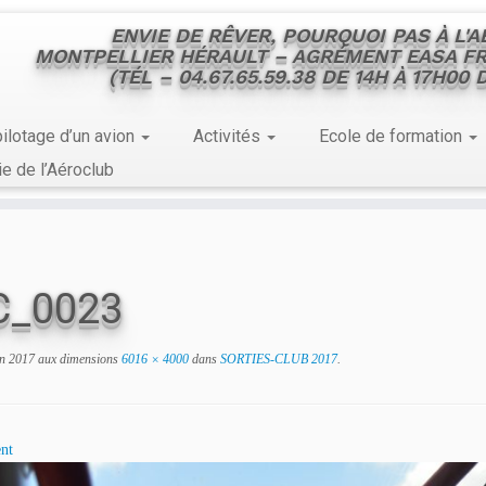
ENVIE DE RÊVER, POURQUOI PAS À L'
MONTPELLIER HÉRAULT – AGRÉMENT EASA FR
(TÉL – 04.67.65.59.38 DE 14H À 17H00
ilotage d’un avion
Activités
Ecole de formation
ie de l’Aéroclub
C_0023
in 2017
aux dimensions
6016 × 4000
dans
SORTIES-CLUB 2017
.
nt