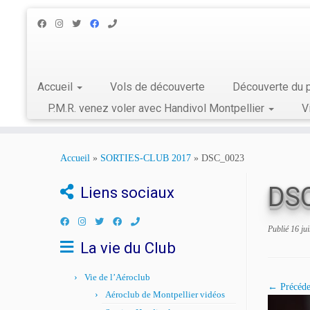
Accueil
Vols de découverte
Découverte du p
P.M.R. venez voler avec Handivol Montpellier
V
Skip
to
Accueil
»
SORTIES-CLUB 2017
»
DSC_0023
content
DS
Liens sociaux
Publié
16 ju
La vie du Club
Vie de l’Aéroclub
← Précéde
Aéroclub de Montpellier vidéos