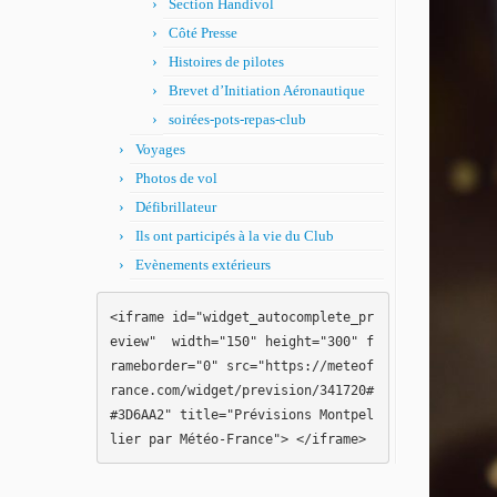
Section Handivol
Côté Presse
Histoires de pilotes
Brevet d’Initiation Aéronautique
soirées-pots-repas-club
Voyages
Photos de vol
Défibrillateur
Ils ont participés à la vie du Club
Evènements extérieurs
<iframe id="widget_autocomplete_pr
eview"  width="150" height="300" f
rameborder="0" src="https://meteof
rance.com/widget/prevision/341720#
#3D6AA2" title="Prévisions Montpel
lier par Météo-France"> </iframe>