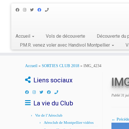
Accueil
Vols de découverte
Découverte du p
P.M.R. venez voler avec Handivol Montpellier
V
Skip
to
Accueil
»
SORTIES CLUB 2018
»
IMG_4234
content
IM
Liens sociaux
Publié
31 jui
La vie du Club
Vie de l’Aéroclub
← Précéde
Aéroclub de Montpellier vidéos