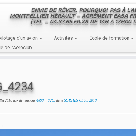
ENVIE DE RÊVER, POURQUOI PAS À L'
MONTPELLIER HÉRAULT – AGRÉMENT EASA FR
(TÉL – 04.67.65.59.38 DE 14H À 17H00
ilotage d’un avion
Activités
Ecole de formation
ie de l’Aéroclub
G_4234
llet 2018
aux dimensions
4898 × 3265
dans
SORTIES CLUB 2018
.
nt