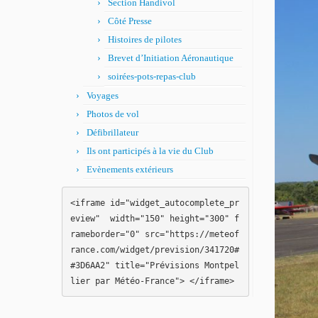
Section Handivol
Côté Presse
Histoires de pilotes
Brevet d’Initiation Aéronautique
soirées-pots-repas-club
Voyages
Photos de vol
Défibrillateur
Ils ont participés à la vie du Club
Evènements extérieurs
<iframe id="widget_autocomplete_pr
eview"  width="150" height="300" f
rameborder="0" src="https://meteof
rance.com/widget/prevision/341720#
#3D6AA2" title="Prévisions Montpel
lier par Météo-France"> </iframe>