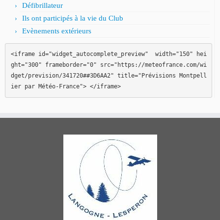
Défibrillateur
Ils ont participés à la vie du Club
Evènements extérieurs
<iframe id="widget_autocomplete_preview"  width="150" hei
ght="300" frameborder="0" src="https://meteofrance.com/wi
dget/prevision/341720##3D6AA2" title="Prévisions Montpell
ier par Météo-France"> </iframe>