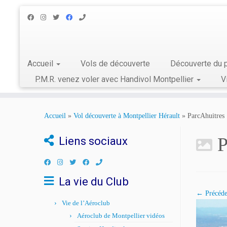
Accueil
Vols de découverte
Découverte du p
P.M.R. venez voler avec Handivol Montpellier
V
Skip
to
Accueil
»
Vol découverte à Montpellier Hérault
»
ParcAhuitres
content
P
Liens sociaux
La vie du Club
← Précéde
Vie de l’Aéroclub
Aéroclub de Montpellier vidéos