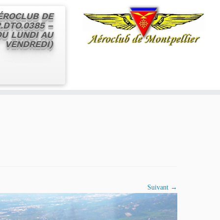
AÉROCLUB DE
.DTO.0385 –
 DU LUNDI AU
VENDREDI)
Suivant →