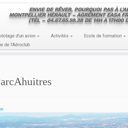
ENVIE DE RÊVER, POURQUOI PAS À L'
MONTPELLIER HÉRAULT – AGRÉMENT EASA FR
(TÉL – 04.67.65.59.38 DE 14H À 17H00
ilotage d’un avion
Activités
Ecole de formation
ie de l’Aéroclub
arcAhuitres
nt