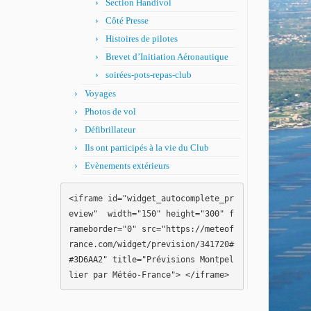
Section Handivol
Côté Presse
Histoires de pilotes
Brevet d’Initiation Aéronautique
soirées-pots-repas-club
Voyages
Photos de vol
Défibrillateur
Ils ont participés à la vie du Club
Evènements extérieurs
<iframe id="widget_autocomplete_pr
eview"  width="150" height="300" f
rameborder="0" src="https://meteof
rance.com/widget/prevision/341720#
#3D6AA2" title="Prévisions Montpel
lier par Météo-France"> </iframe>