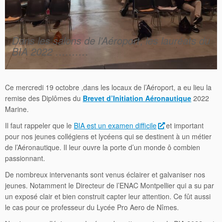
Dans les salons de l’Aéroport
,
les lauréats du
BIA 2022 ………
.
Ce mercredi 19 octobre ,dans les locaux de l’Aéroport, a eu lieu la
remise des Diplômes du
Brevet
d’Initiation
Aéronautique
2022
Marine.
Il faut rappeler que le
BIA est un examen difficile
et important
pour nos jeunes collégiens et lycéens qui se destinent à un métier
de l’Aéronautique. Il leur ouvre la porte d’un monde ô combien
passionnant.
De nombreux intervenants sont venus éclairer et galvaniser nos
jeunes. Notamment le Directeur de l’ENAC Montpellier qui a su par
un exposé clair et bien construit capter leur attention. Ce fût aussi
le cas pour ce professeur du Lycée Pro Aero de Nîmes.