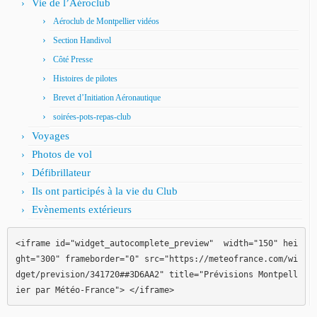
Vie de l’Aéroclub
Aéroclub de Montpellier vidéos
Section Handivol
Côté Presse
Histoires de pilotes
Brevet d’Initiation Aéronautique
soirées-pots-repas-club
Voyages
Photos de vol
Défibrillateur
Ils ont participés à la vie du Club
Evènements extérieurs
<iframe id="widget_autocomplete_preview"  width="150" hei
ght="300" frameborder="0" src="https://meteofrance.com/wi
dget/prevision/341720##3D6AA2" title="Prévisions Montpell
ier par Météo-France"> </iframe>