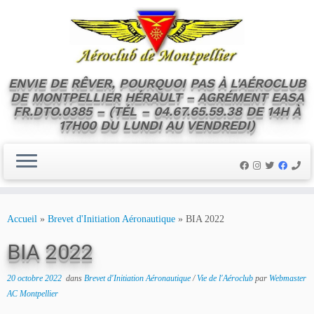
ENVIE DE RÊVER, POURQUOI PAS À L'AÉROCLUB
DE MONTPELLIER HÉRAULT – AGRÉMENT EASA
FR.DTO.0385 – (TÉL – 04.67.65.59.38 DE 14H À
17H00 DU LUNDI AU VENDREDI)
Skip
to
Accueil
»
Brevet d'Initiation Aéronautique
»
BIA 2022
content
BIA 2022
20 octobre 2022
dans
Brevet d'Initiation Aéronautique
/
Vie de l'Aéroclub
par
Webmaster
AC Montpellier