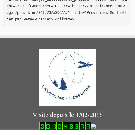
ght="300" frameborder="0" src="https://meteofrance.com/wi
dget/prevision/341720##3D6AA2" title="Prévisions Montpell
ier par Météo-France"> </iframe>
Visite depuis le 1/02/2018
logiciel comptabilité association