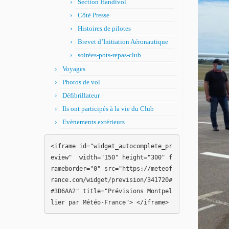
Section Handivol
Côté Presse
Histoires de pilotes
Brevet d’Initiation Aéronautique
soirées-pots-repas-club
Voyages
Photos de vol
Défibrillateur
Ils ont participés à la vie du Club
Evènements extérieurs
<iframe id="widget_autocomplete_pr
eview"  width="150" height="300" f
rameborder="0" src="https://meteof
rance.com/widget/prevision/341720#
#3D6AA2" title="Prévisions Montpel
lier par Météo-France"> </iframe>