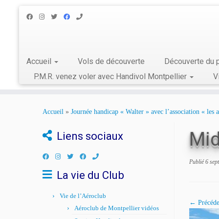
Accueil
Vols de découverte
Découverte du p
P.M.R. venez voler avec Handivol Montpellier
V
Skip
to
Accueil
»
Journée handicap « Walter » avec l’association « les
content
Mid
Liens sociaux
Publié
6 sep
La vie du Club
Vie de l’Aéroclub
← Précéde
Aéroclub de Montpellier vidéos