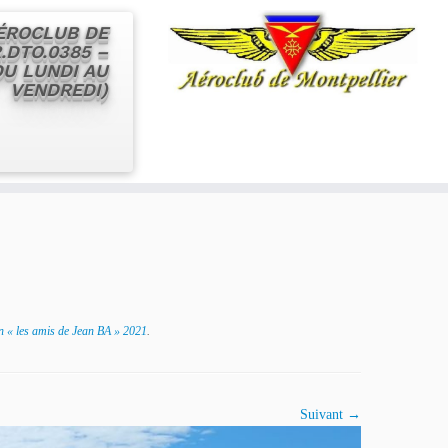
AÉROCLUB DE
.DTO.0385 –
 DU LUNDI AU
VENDREDI)
n « les amis de Jean BA » 2021
.
Suivant →