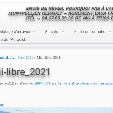
ENVIE DE RÊVER, POURQUOI PAS À L'
MONTPELLIER HÉRAULT – AGRÉMENT EASA FR
(TÉL – 04.67.65.59.38 DE 14H À 17H00
ilotage d’un avion
Activités
Ecole de formation
ie de l’Aéroclub
 amis de Jean BA » 2021
»
Midi-libre_2021
i-libre_2021
tembre 2021
aux dimensions
2016 × 1134
dans
Journée handicap « Walter » avec l’associatio
nt