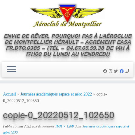
ENVIE DE RÊVER, POURQUOI PAS À L'AÉROCLUB
DE MONTPELLIER HÉRAULT – AGRÉMENT EASA
FR.DTO.0385 – (TÉL – 04.67.65.59.38 DE 14H À
17H00 DU LUNDI AU VENDREDI)
Skip
to
Accueil
»
Journées académiques espace et aéro 2022
»
copie-
content
0_20220512_102650
copie-0_20220512_102650
Publié
15 mai 2022
aux dimensions
1601 × 1200
dans
Journées académiques espace et
aéro 2022
.