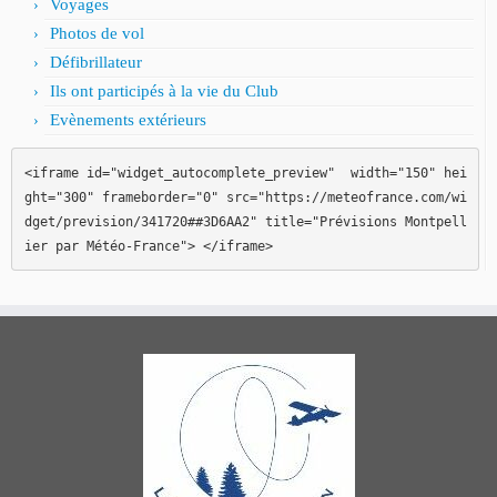
Voyages
Photos de vol
Défibrillateur
Ils ont participés à la vie du Club
Evènements extérieurs
<iframe id="widget_autocomplete_preview"  width="150" hei
ght="300" frameborder="0" src="https://meteofrance.com/wi
dget/prevision/341720##3D6AA2" title="Prévisions Montpell
ier par Météo-France"> </iframe>